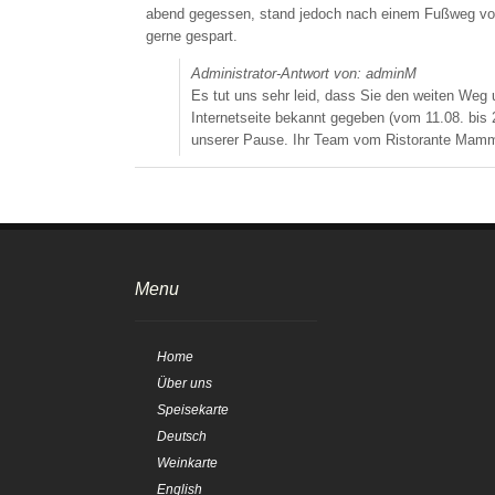
abend gegessen, stand jedoch nach einem Fußweg von
gerne gespart.
Administrator-Antwort von: adminM
Es tut uns sehr leid, dass Sie den weiten Weg
Internetseite bekannt gegeben (vom 11.08. bis 
unserer Pause. Ihr Team vom Ristorante Mam
Menu
Home
Über uns
Speisekarte
Deutsch
Weinkarte
English