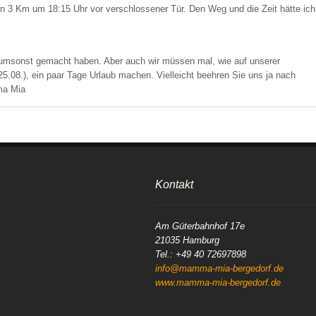
 3 Km um 18:15 Uhr vor verschlossener Tür. Den Weg und die Zeit hätte ich
 umsonst gemacht haben. Aber auch wir müssen mal, wie auf unserer
25.08.), ein paar Tage Urlaub machen. Vielleicht beehren Sie uns ja nach
ma Mia
Kontakt
Am Güterbahnhof 17e
21035 Hamburg
Tel.: +49 40 72697898
info@mamma-mia-bergedorf.de
www.mamma-mia-bergedorf.de